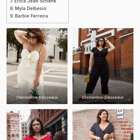
Erica Jean Schenk
Myla Delbesio
Barbie Ferreira
Clémentine Desseaux
Clémentine Desseaux