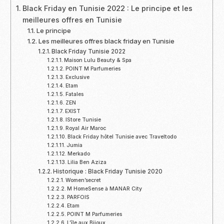
Black Friday en Tunisie 2022 : Le principe et les
meilleures offres en Tunisie
Le principe
Les meilleures offres black friday en Tunisie
Black Friday Tunisie 2022
Maison Lulu Beauty & Spa
POINT M Parfumeries
Exclusive
Etam
Fatales
ZEN
EXIST
IStore Tunisie
Royal Air Maroc
Black Friday hôtel Tunisie avec Traveltodo
Jumia
Merkado
Lilia Ben Aziza
Historique : Black Friday Tunisie 2020
Women’secret
M HomeSense à MANAR City
PARFOIS
Etam
POINT M Parfumeries
L’île aux Bijoux