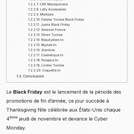
CRK Maroquinerie
Lolly Accessoires
Merkado
Fatales Tunisie Black Friday
Jumia Black Friday
Amazon France
IStore Tunisie
Beautystore.tn
Mymall.tn
Stanliver
Cosmetique.tn
Paraplus.tn
Lindex Tunisie
Coquette.tn
Conclusion
Le
Black Friday
est le lancement de la période des
promotions de fin d’année, ce jour succède à
Thanksgiving fête célébrée aux États-Unis chaque
ème
4
jeudi de novembre et devance le Cyber
Monday.