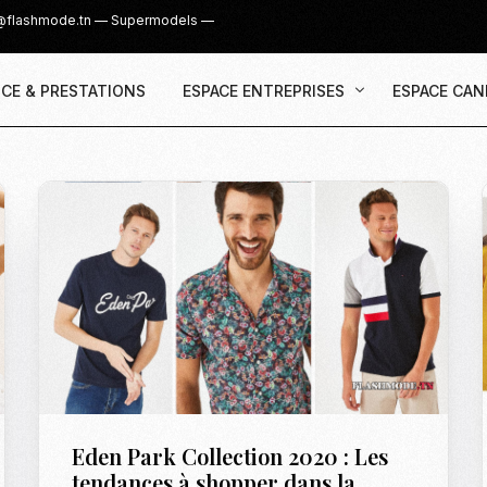
@flashmode.tn
—
Supermodels
—
CE & PRESTATIONS
ESPACE ENTREPRISES
ESPACE CAN
Demande Devis
Inscription
Agence & Prestations
UGC Creat
Recruter des Créateurs UGC
Casting Su
Cover Girl 
Casting IG 
Recrutemen
Casting Mis
Eden Park Collection 2020 : Les
Casting S
tendances à shopper dans la