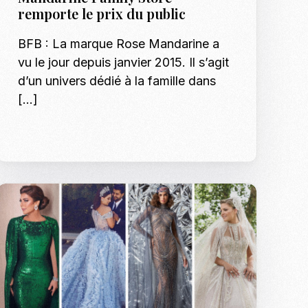
Shotify
remporte le prix du public
p Model Search
Les tendances mode
Podcasts
BFB : La marque Rose Mandarine a
nnequins, Modeles & Talents
vu le jour depuis janvier 2015. Il s’agit
es
d’un univers dédié à la famille dans
Formation Mann
o, shooting et régie photo en Tunisie
[…]
Formation Modè
Shooting Bébé e
Inscription : Hô
Shooting EVJF