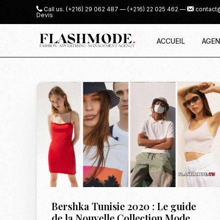
Call us.
(+216) 29 062 487
—
(+216) 22 025 462
—
contact
Devis
ACCUEIL
AGEN
Bershka Tunisie 2020 : Le guide
de la Nouvelle Collection Mode