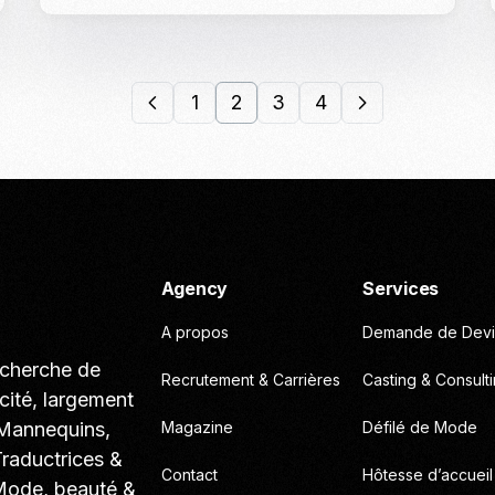
1
2
3
4
Agency
Services
A propos
Demande de Devi
echerche de
Recrutement & Carrières
Casting & Consult
cité, largement
 Mannequins,
Magazine
Défilé de Mode
Traductrices &
Contact
Hôtesse d’accueil
 Mode, beauté &