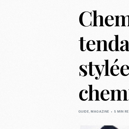
Chemi
tenda
stylée
chemi
GUIDE
,
MAGAZINE
5 MIN R