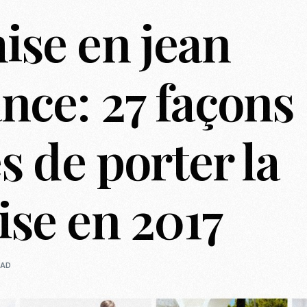
se en jean
Casting To
Casting Ma
Programm
nce: 27 façons
Séance Phot
s de porter la
se en 2017
EAD