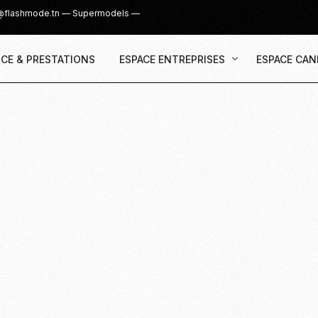
@flashmode.tn
—
Supermodels
—
CE & PRESTATIONS
ESPACE ENTREPRISES
ESPACE CAN
Demande Devis
Inscription
Agence & Prestations
UGC Creat
Recruter des Créateurs UGC
Casting Su
Cover Girl 
Casting IG 
Recrutemen
Casting Mis
Casting S