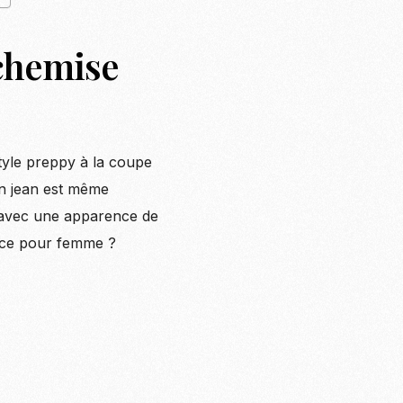
chemise
style preppy à la coupe
en jean est même
 avec une apparence de
nce pour femme ?