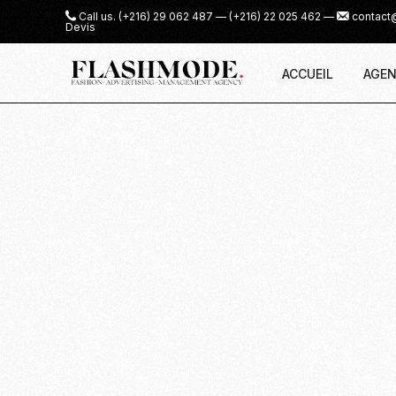
Call us.
(+216) 29 062 487
—
(+216) 22 025 462
—
contact
Devis
ACCUEIL
AGEN