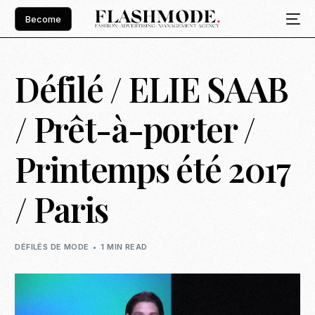
Become
Défilé / ELIE SAAB
/ Prêt-à-porter /
Printemps été 2017
/ Paris
DÉFILÉS DE MODE
1 MIN READ