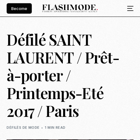
Become
Défilé SAINT
LAURENT / Prêt-
à-porter /
Printemps-Eté
2017 / Paris
DÉFILÉS DE MODE
1 MIN READ