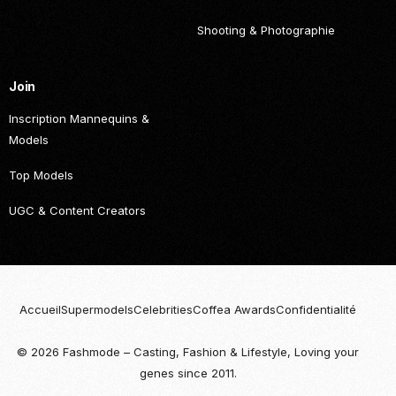
Shooting & Photographie
Join
Inscription Mannequins &
Models
Top Models
UGC & Content Creators
Accueil
Supermodels
Celebrities
Coffea Awards
Confidentialité
© 2026 Fashmode – Casting, Fashion & Lifestyle, Loving your
Become
genes since 2011.