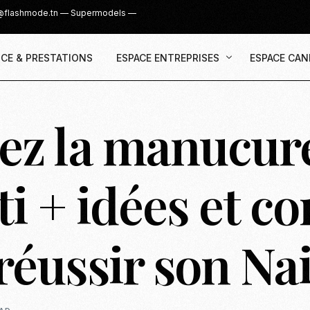
@flashmode.tn
—
Supermodels
—
CE & PRESTATIONS
ESPACE ENTREPRISES
ESPACE CAN
ez la manucur
Demande Devis
Inscription
Agence & Prestations
UGC Creat
Recruter des Créateurs UGC
Casting Su
ti + idées et co
Cover Girl 
Casting IG 
éussir son Nail
Recrutemen
Casting Mis
Casting S