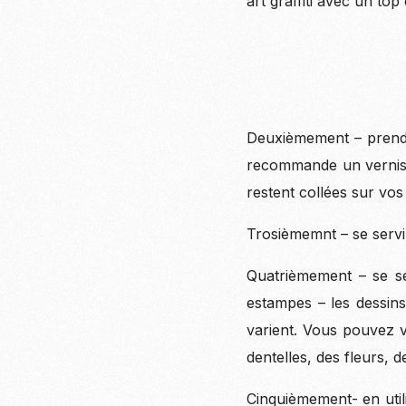
art graffiti avec un to
Deuxièmement – prendre
recommande un vernis d
restent collées sur vos
Trosièmemnt – se servir 
Quatrièmement – se se
estampes – les dessins
varient. Vous pouvez v
dentelles, des fleurs, d
Cinquièmement- en utili