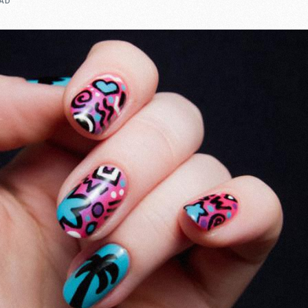
EAD
Casting To
Casting Ma
Programm
Séance Phot