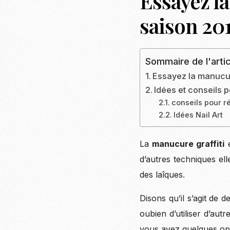
Essayez la
saison 20
Sommaire de l'artic
Essayez la manucur
Idées et conseils p
conseils pour ré
Idées Nail Art
La
manucure graffiti
e
d’autres techniques ell
des laîques.
Disons qu’il s’agit de 
oubien d’utiliser d’aut
vous avez quelques opt