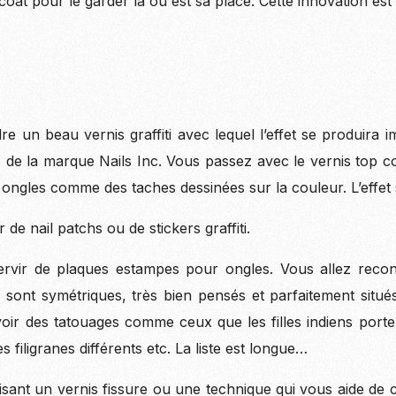
p coat pour le garder là où est sa place. Cette innovation es
 un beau vernis graffiti avec lequel l’effet se produira
e la marque Nails Inc. Vous passez avec le vernis top coat
 ongles comme des taches dessinées sur la couleur. L’effet st
de nail patchs ou de stickers graffiti.
rvir de plaques estampes pour ongles. Vous allez recon
 sont symétriques, très bien pensés et parfaitement situés 
oir des tatouages comme ceux que les filles indiens porte
es filigranes différents etc. La liste est longue…
sant un vernis fissure ou une technique qui vous aide de cr