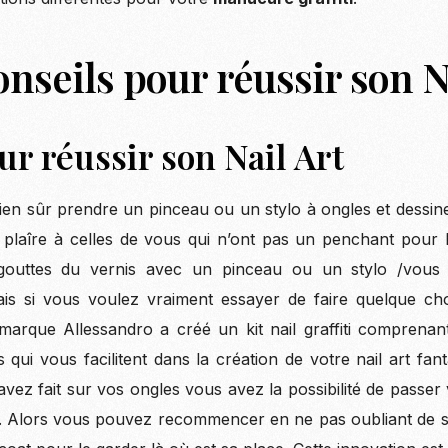
onseils pour réussir son Na
ur réussir son Nail Art
ien sûr prendre un pinceau ou un stylo à ongles et dessiner
 plaîre à celles de vous qui n’ont pas un penchant pour 
gouttes du vernis avec un pinceau ou un stylo /vous
. Mais si vous voulez vraiment essayer de faire quelque ch
arque Allessandro a créé un kit nail graffiti comprenant
ts qui vous facilitent dans la création de votre nail art fan
vez fait sur vos ongles vous avez la possibilité de passer 
t. Alors vous pouvez recommencer en ne pas oubliant de sce