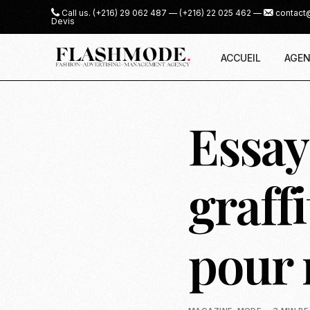
Call us.
(+216) 29 062 487
—
(+216) 22 025 462
—
contact
Devis
ACCUEIL
AGEN
Essay
graffi
pour r