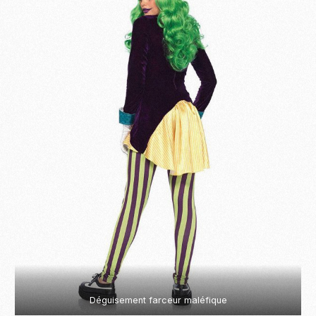
Become
Déguisement farceur maléfique