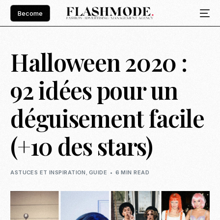
Become
Halloween 2020 :
92 idées pour un
déguisement facile
(+10 des stars)
ASTUCES ET INSPIRATION
,
GUIDE
6 MIN READ