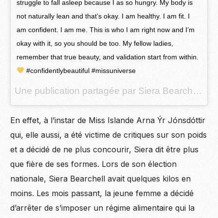
struggle to fall asleep because I as so hungry. My body is
not naturally lean and that’s okay. I am healthy. I am fit. I
am confident. I am me. This is who I am right now and I’m
okay with it, so you should be too. My fellow ladies,
remember that true beauty, and validation start from within.
#confidentlybeautiful #missuniverse
Une publication partagée par Siera Bearchell (@sierabearchell) le
En effet, à l’instar de Miss Islande Arna Ýr Jónsdóttir
qui, elle aussi, a été victime de critiques sur son poids
et a décidé de ne plus concourir, Siera dit être plus
que fière de ses
formes
. Lors de son élection
nationale, Siera Bearchell avait quelques kilos en
moins. Les
mois
passant, la jeune femme a décidé
d’arrêter de s’imposer un régime
alimentaire
qui la