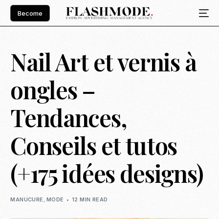
Become
Nail Art et vernis à
ongles –
Tendances,
Conseils et tutos
(+175 idées designs)
MANUCURE
,
MODE
12 MIN READ