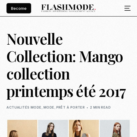
Become
Nouvelle
Collection: Mango
collection
printemps été 2017
ACTUALITÉS MODE
,
MODE
,
PRÊT À PORTER
2 MIN READ