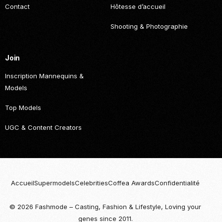
Contact
Hôtesse d’accueil
Shooting & Photographie
Join
Inscription Mannequins &
Models
Top Models
UGC & Content Creators
Accueil
Supermodels
Celebrities
Coffea Awards
Confidentialité
© 2026 Fashmode – Casting, Fashion & Lifestyle, Loving your
genes since 2011.