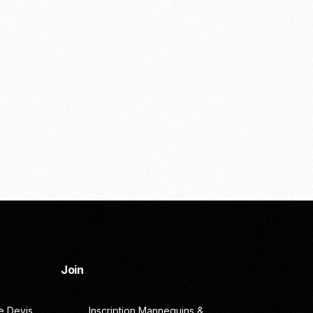
Join
 Devis
Inscription Mannequins &