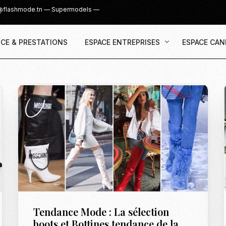
@flashmode.tn
—
Supermodels
—
CE & PRESTATIONS
ESPACE ENTREPRISES
ESPACE CAN
Demande Devis
Inscription
Agence & Prestations
UGC Creat
Recruter des Créateurs UGC
Casting Su
Cover Girl 
Casting IG 
Recrutemen
Casting Mis
Tendance Mode : La sélection
Casting S
boots et Bottines tendance de la