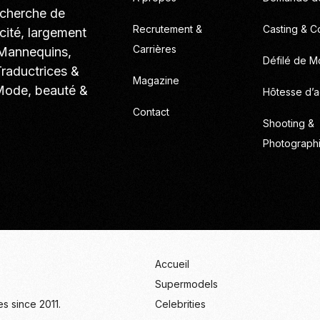
echerche de
Recrutement &
Casting & C
cité, largement
Carrières
 Mannequins,
Défilé de 
Traductrices &
Magazine
 Mode, beauté &
Hôtesse d’a
Contact
Shooting &
Photograph
Accueil
Supermodels
s since 2011.
Celebrities