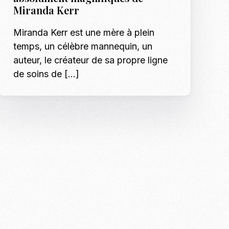
Shotify
Miranda Kerr
p Model Search
Les tendances mode
Podcasts
Miranda Kerr est une mère à plein
nnequins, Modeles & Talents
temps, un célèbre mannequin, un
es
auteur, le créateur de sa propre ligne
Formation Mann
o, shooting et régie photo en Tunisie
de soins de […]
Formation Modè
Shooting Bébé e
Inscription : Hô
Shooting EVJF