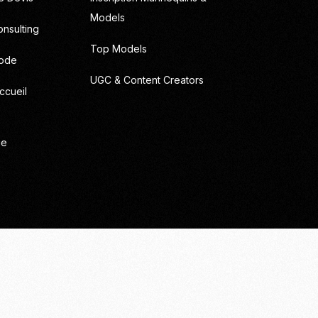
Models
onsulting
Top Models
Mode
UGC & Content Creators
ccueil
ie