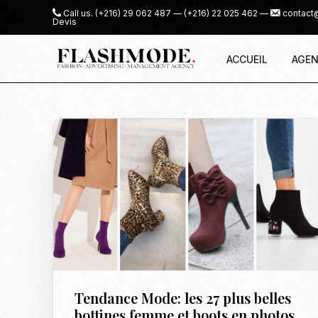
Call us.
(+216) 29 062 487
—
(+216) 22 025 462
—
contact
Devis
ACCUEIL
AGEN
Tendance Mode: les 27 plus belles
bottines femme et boots en photos