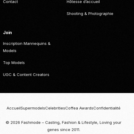
Contact
Hôtesse d’accueil
Shooting & Photographie
Join
Inscription Mannequins &
Models
Top Models
UGC & Content Creators
Accueil
Supermodels
Celebrities
Coffea Awards
Confidentialité
© 2026 Fashmode – Casting, Fashion & Lifestyle, Loving your
Become
genes since 2011.