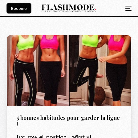
Become
5 bonnes habitudes pour garder la ligne
!
[vc_row el_position= »first »]