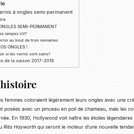
le
 vernis à ongles semi-permanent
ire
A ONGLES SEMI-PERMANENT
es lampes UV?
ernis au bout de trois semaines
NOS ONGLES !
r si les vernis sont sains?
s de la saison 2017-2018
’histoire
les femmes coloraient légèrement leurs ongles avec une c
nt posées avec un pinceau en poil de chameau, mais les col
née. En 1930, Hollywood voit naître les étoiles légendaire
u
Rita Hayworth
qui seront le moteur d’une nouvelle tenda