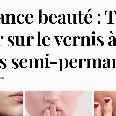
nce beauté : 
Casting To
Casting Ma
Programm
 sur le vernis 
Séance Phot
es semi-perma
EAD