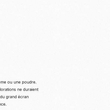
rème ou une poudre.
orations ne duraient
s du grand écran
nce.