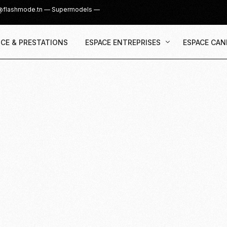
@flashmode.tn
—
Supermodels
—
CE & PRESTATIONS
ESPACE ENTREPRISES
ESPACE CAN
Demande Devis
Inscription
Agence & Prestations
UGC Creat
Recruter des Créateurs UGC
Casting Su
Cover Girl 
Casting IG 
Recrutemen
Casting Mis
Casting S