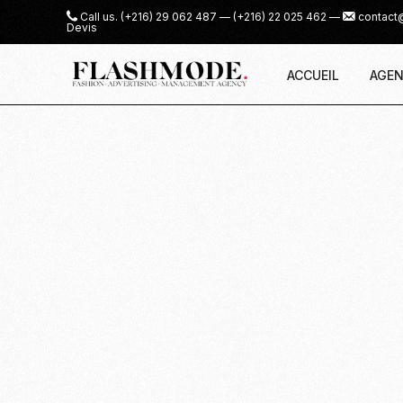
Call us.
(+216) 29 062 487
—
(+216) 22 025 462
—
contact
Devis
ACCUEIL
AGEN