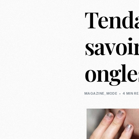
Tenda
savoir
ongl
MAGAZINE
,
MODE
4 MIN R