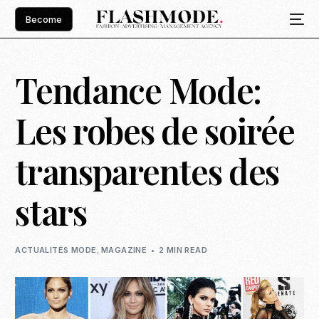
Become
Tendance Mode:
Les robes de soirée
transparentes des
stars
ACTUALITÉS MODE
,
MAGAZINE
2 MIN READ