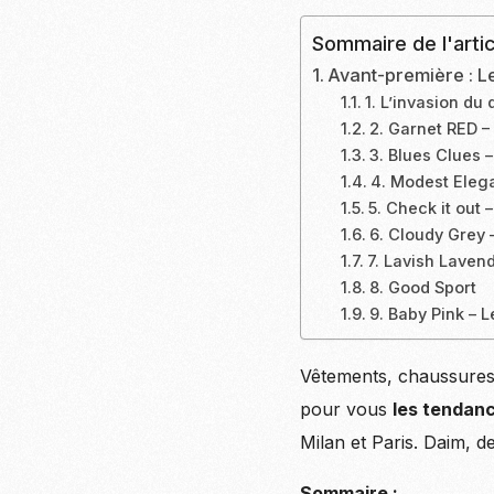
Sommaire de l'artic
Avant-première : 
1. L’invasion d
2. Garnet RED –
3. Blues Clues –
4. Modest Eleg
5. Check it out 
6. Cloudy Grey –
7. Lavish Laven
8. Good Sport
9. Baby Pink – L
Vêtements, chaussures,
pour vous
les tendan
Milan et Paris. Daim, 
Sommaire :