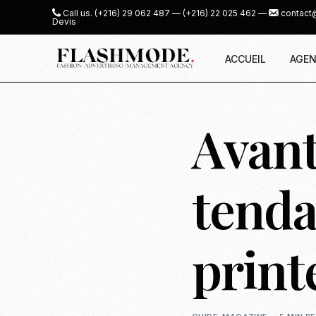
Call us.
(+216) 29 062 487
—
(+216) 22 025 462
—
contact
Devis
ACCUEIL
AGEN
Avant
tend
print