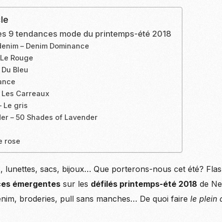
le
Les 9 tendances mode du printemps-été 2018
u denim – Denim Dominance
 Le Rouge
 Du Bleu
ance
– Les Carreaux
 Le gris
der – 50 Shades of Lavender
e rose
 lunettes, sacs, bijoux… Que porterons-nous cet été? Fla
ces émergentes
sur les
défilés printemps-été 2018
de Ne
denim, broderies, pull sans manches… De quoi faire
le plein