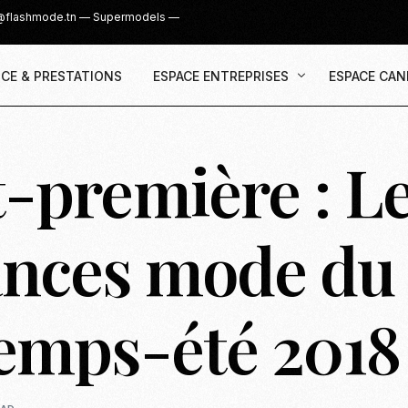
@flashmode.tn
—
Supermodels
—
CE & PRESTATIONS
ESPACE ENTREPRISES
ESPACE CAN
-première : Le
Demande Devis
Inscription
Agence & Prestations
UGC Creat
Recruter des Créateurs UGC
Casting Su
ances mode du
Cover Girl 
Casting IG 
emps-été 2018
Recrutemen
Casting Mis
Casting S