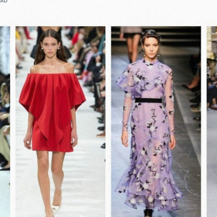
EAD
Casting To
Casting Ma
Programm
Séance Phot