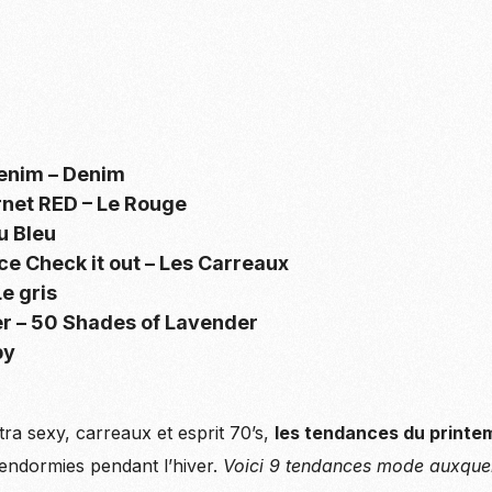
denim – Denim
net RED – Le Rouge
u Bleu
e Check it out – Les Carreaux
e gris
r – 50 Shades of Lavender
by
ltra sexy, carreaux et esprit 70’s,
les tendances du printe
 endormies pendant l’hiver.
Voici 9 tendances mode auxquel