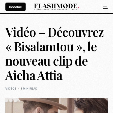
Become
Vidéo – Découvrez
« Bisalamtou », le
nouveau clip de
Aicha Attia
VIDÉOS
1 MIN READ