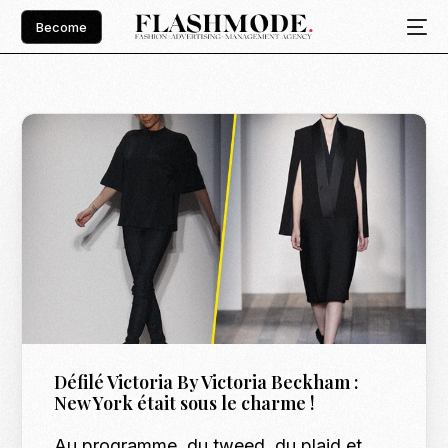
Become
Défilé Victoria By Victoria Beckham :
New York était sous le charme !
Au programme, du tweed, du plaid et