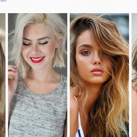
READ
Casting To
Casting Ma
Programm
Séance Phot