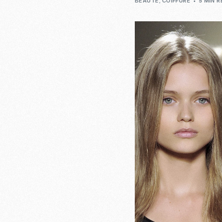
BEAUTÉ
,
COIFFURE
5 MIN 