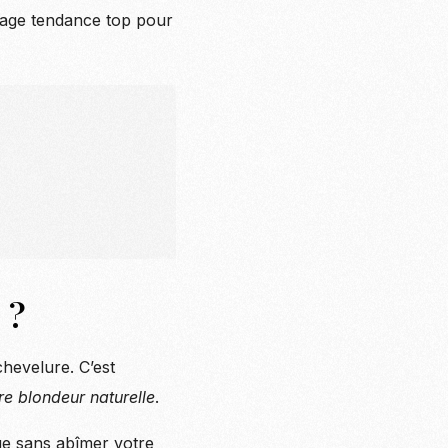
ayage tendance top pour
 ?
chevelure. C’est
re blondeur naturelle
.
ue sans abîmer votre