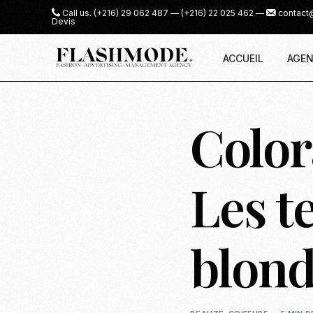
Call us.
(+216) 29 062 487
—
(+216) 22 025 462
—
contact
Devis
ACCUEIL
AGEN
Color
Les t
blond