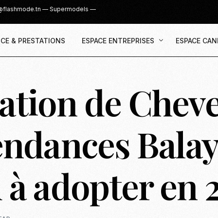
@flashmode.tn
—
Supermodels
—
CE & PRESTATIONS
ESPACE ENTREPRISES
ESPACE CAN
ation de Cheve
Demande Devis
Inscription
Agence & Prestations
UGC Creat
Recruter des Créateurs UGC
Casting Su
endances Bala
Cover Girl 
Casting IG 
 à adopter en 
Recrutemen
Casting Mis
Casting S