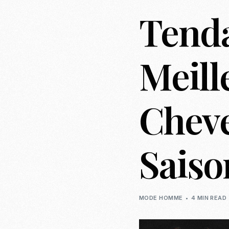
Tenda
Meill
Chev
Saiso
MODE HOMME
4 MIN READ