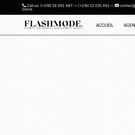
Call us.
(+216) 29 062 487
—
(+216) 22 025 462
—
contact
Devis
ACCUEIL
AGEN