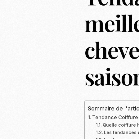
meill
chev
saiso
Sommaire de l'artic
Tendance Coiffure 
Quelle coiffure
Les tendances q