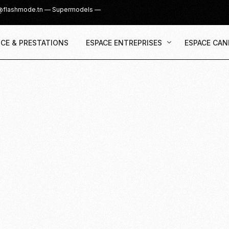
@flashmode.tn
—
Supermodels
—
CE & PRESTATIONS
ESPACE ENTREPRISES
ESPACE CAN
Demande Devis
Inscription
Agence & Prestations
UGC Creat
Recruter des Créateurs UGC
Casting Su
Cover Girl 
Casting IG 
Recrutemen
Casting Mis
Casting S