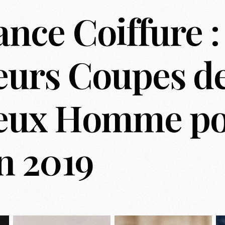
nce Coiffure :
Casting To
Casting Ma
Programm
eurs Coupes d
Séance Phot
eux Homme pou
n 2019