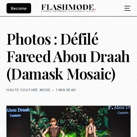
Become
Photos : Défilé
Fareed Abou Draah
(Damask Mosaic)
HAUTE COUTURE
,
MODE
1 MIN READ