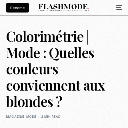
Become
Colorimétrie |
Mode : Quelles
couleurs
conviennent aux
blondes ?
MAGAZINE
,
MODE
2 MIN READ