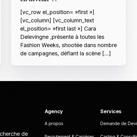
Casting To
[vc_row el_position= »first »]
[vc_column] [vc_column_text
Casting Ma
el_position= »first last »] Cara
Programm
Delevingne ,présente à toutes les
Séance Phot
Fashion Weeks, shootée dans nombre
de campagnes, défiant la scène […]
Agency
Services
A propos
Demande de Devi
echerche de
Recrutement & Carrières
Casting & Consult