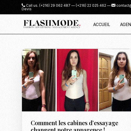
Call us.
(+216) 29 062 487
—
(+216) 22 025 462
—
contact
Devis
ACCUEIL
AGEN
Comment les cabines d’essayage
changent notre apparence !