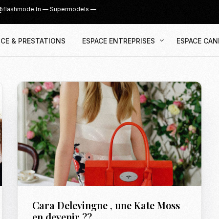
@flashmode.tn
—
Supermodels
—
CE & PRESTATIONS
ESPACE ENTREPRISES
ESPACE CAN
Demande Devis
Inscription
Agence & Prestations
UGC Creat
Recruter des Créateurs UGC
Casting Su
Cover Girl 
Casting IG 
Recrutemen
Casting Mis
Cara Delevingne , une Kate Moss
Casting S
en devenir ??