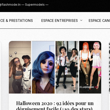
@flashmode.tn
—
Supermodels
—
CE & PRESTATIONS
ESPACE ENTREPRISES
ESPACE CAN
Demande Devis
Inscription
Agence & Prestations
UGC Creat
Recruter des Créateurs UGC
Casting Su
Cover Girl 
Casting IG 
Recrutemen
Casting Mis
Halloween 2020 : 92 idées pour un
Casting S
déguisement facile (+10 des stars)