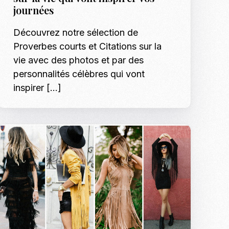
Shotify
journées
p Model Search
Les tendances mode
Podcasts
Découvrez notre sélection de
nnequins, Modeles & Talents
Proverbes courts et Citations sur la
es
vie avec des photos et par des
Formation Mann
o, shooting et régie photo en Tunisie
personnalités célèbres qui vont
Formation Modè
Shooting Bébé e
inspirer […]
Inscription : Hô
Shooting EVJF