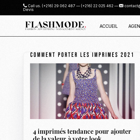
Call us.
(+216) 29 062 487
—
(+216) 22 025 462
—
contact
Devis
ACCUEIL
AGEN
4 imprimés tendance pour ajouter
de la valeur à votre look