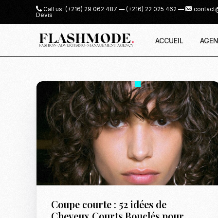
Call us.
(+216) 29 062 487
—
(+216) 22 025 462
—
contact
Devis
ACCUEIL
AGEN
Coupe courte : 52 idées de
Cheveux Courts Bouclés pour