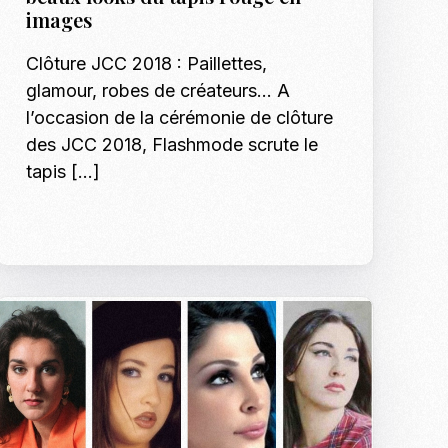
Shotify
images
p Model Search
Les tendances mode
Podcasts
Clôture JCC 2018 : Paillettes,
nnequins, Modeles & Talents
glamour, robes de créateurs… A
es
l’occasion de la cérémonie de clôture
Formation Mann
o, shooting et régie photo en Tunisie
des JCC 2018, Flashmode scrute le
Formation Modè
Shooting Bébé e
tapis […]
Inscription : Hô
Shooting EVJF