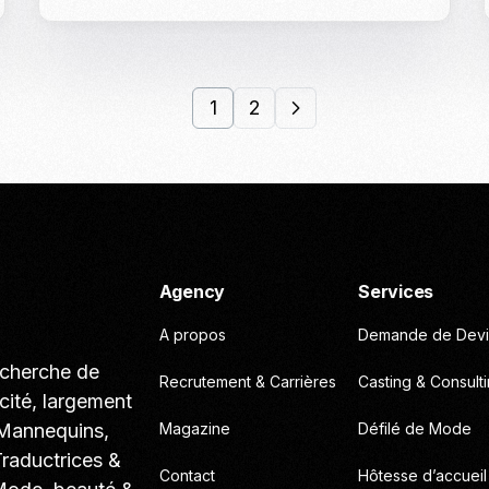
1
2
Agency
Services
A propos
Demande de Devi
echerche de
Recrutement & Carrières
Casting & Consult
cité, largement
 Mannequins,
Magazine
Défilé de Mode
Traductrices &
Contact
Hôtesse d’accueil