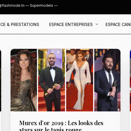
@flashmode.tn
—
Supermodels
—
CE & PRESTATIONS
ESPACE ENTREPRISES
ESPACE CAN
Demande Devis
Inscription
Agence & Prestations
UGC Creat
Recruter des Créateurs UGC
Casting Su
Cover Girl 
Casting IG 
Recrutemen
Casting Mis
Murex d’or 2019 : Les looks des
Casting S
stars sur le tapis rouge