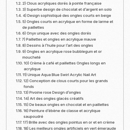
2) Clous acryliques dorés à pointe française
3) Superbe design de chocolat et d’argent en solo
4) Design sophistiqué des ongles courts en beige
5) Ongles courts en acrylique en forme de larme et
de paillettes
6) Onyx unique avec des ongles dorés
7) Paillettes et ongles en acrylique mauve
8) Dessins à l’huile pour l’art des ongles
9) Ongles en acrylique rose bubblegum et or
moucheté
10) Crème à café et paillettes Ongles longs en
acrylique
11) Unique Aqua Blue Swirl Acrylic Nail Art
12) Conception de clous courts pour les grands
fonds
13) Pivoine rose Design d’ongles
14) Art des ongles glacés créatifs
15) De beaux ongles en chocolat et en paillettes
16) Peinture d’ébène de classe et acrylique
saupoudré
17) Brille avec des ongles pointus en or et en crème
18) Les meilleurs ongles artificiels en vert émeraude