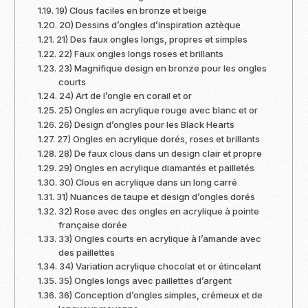
19) Clous faciles en bronze et beige
20) Dessins d’ongles d’inspiration aztèque
21) Des faux ongles longs, propres et simples
22) Faux ongles longs roses et brillants
23) Magnifique design en bronze pour les ongles
courts
24) Art de l’ongle en corail et or
25) Ongles en acrylique rouge avec blanc et or
26) Design d’ongles pour les Black Hearts
27) Ongles en acrylique dorés, roses et brillants
28) De faux clous dans un design clair et propre
29) Ongles en acrylique diamantés et pailletés
30) Clous en acrylique dans un long carré
31) Nuances de taupe et design d’ongles dorés
32) Rose avec des ongles en acrylique à pointe
française dorée
33) Ongles courts en acrylique à l’amande avec
des paillettes
34) Variation acrylique chocolat et or étincelant
35) Ongles longs avec paillettes d’argent
36) Conception d’ongles simples, crémeux et de