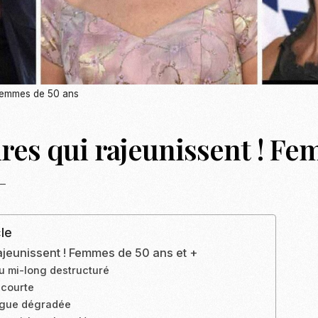
femmes de 50 ans
ures qui rajeunissent ! F
+
le
rajeunissent ! Femmes de 50 ans et +
u mi-long destructuré
 courte
ngue dégradée