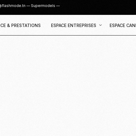
@flashmode.tn
—
Supermodels
—
CE & PRESTATIONS
ESPACE ENTREPRISES
ESPACE CAN
Demande Devis
Inscription
Agence & Prestations
UGC Creat
Recruter des Créateurs UGC
Casting Su
Cover Girl 
Casting IG 
Recrutemen
Casting Mis
Casting S