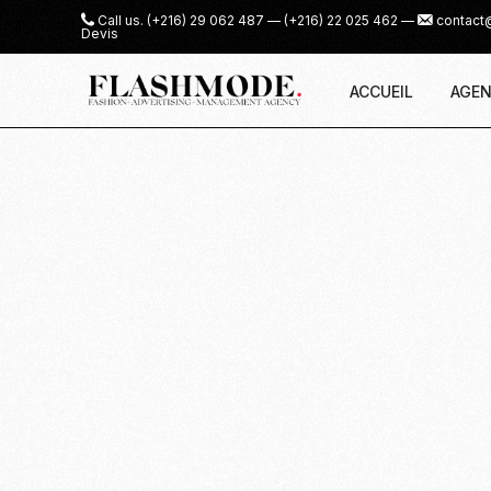
Call us.
(+216) 29 062 487
—
(+216) 22 025 462
—
contact
Devis
ACCUEIL
AGEN