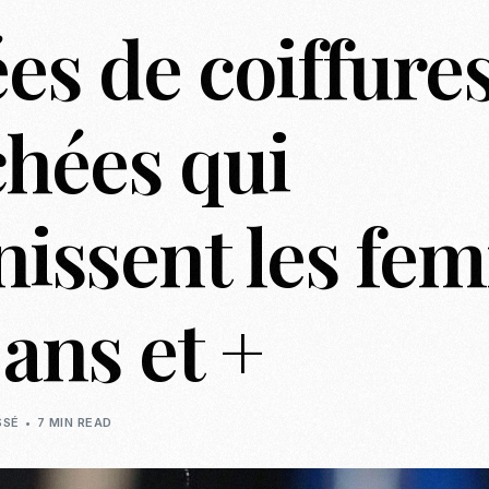
ées de coiffure
Casting To
Casting Ma
Programm
hées qui
Séance Phot
nissent les fe
 ans et +
SSÉ
7 MIN READ