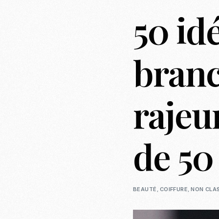
50 id
branc
rajeu
de 50
BEAUTÉ
,
COIFFURE
,
NON CLA