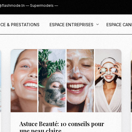
@flashmode.tn
—
Supermodels
—
CE & PRESTATIONS
ESPACE ENTREPRISES
ESPACE CAN
Demande Devis
Inscription
Agence & Prestations
UGC Creat
Recruter des Créateurs UGC
Casting Su
Cover Girl 
Casting IG 
Recrutemen
Casting Mis
Astuce Beauté: 10 conseils pour
Casting S
une peau claire