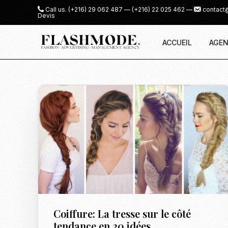
Call us.
(+216) 29 062 487
—
(+216) 22 025 462
—
contact
Devis
ACCUEIL
AGEN
Coiffure: La tresse sur le côté
tendance en 30 idées