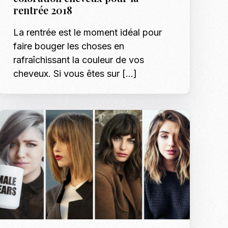
Shotify
rentrée 2018
p Model Search
Les tendances mode
Podcasts
La rentrée est le moment idéal pour
nnequins, Modeles & Talents
faire bouger les choses en
es
rafraîchissant la couleur de vos
Formation Mann
o, shooting et régie photo en Tunisie
cheveux. Si vous êtes sur […]
Formation Modè
Shooting Bébé e
Inscription : Hô
Shooting EVJF