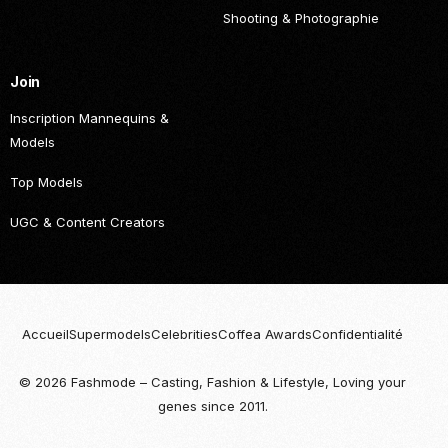
Shooting & Photographie
Join
Inscription Mannequins &
Models
Top Models
UGC & Content Creators
Accueil
Supermodels
Celebrities
Coffea Awards
Confidentialité
© 2026 Fashmode – Casting, Fashion & Lifestyle, Loving your
Become
genes since 2011.