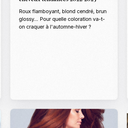
Casting To
Roux flamboyant, blond cendré, brun
glossy... Pour quelle coloration va-t-
Casting Ma
on craquer à l'automne-hiver ?
Programm
Séance Phot