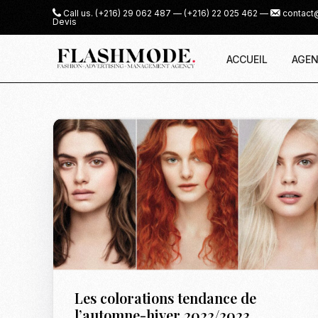
Call us.
(+216) 29 062 487
—
(+216) 22 025 462
—
contact
Devis
ACCUEIL
AGEN
Les colorations tendance de
l’automne-hiver 2022/2023