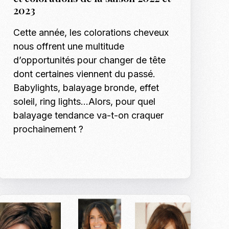
Shotify
2023
p Model Search
Les tendances mode
Podcasts
Cette année, les colorations cheveux
nnequins, Modeles & Talents
nous offrent une multitude
es
d’opportunités pour changer de tête
Formation Mann
o, shooting et régie photo en Tunisie
dont certaines viennent du passé.
Formation Modè
Shooting Bébé e
Babylights, balayage bronde, effet
Inscription : Hô
Shooting EVJF
soleil, ring lights…Alors, pour quel
balayage tendance va-t-on craquer
prochainement ?