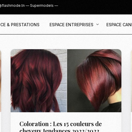
@flashmode.tn
—
Supermodels
—
CE & PRESTATIONS
ESPACE ENTREPRISES
ESPACE CAN
Demande Devis
Inscription
Agence & Prestations
UGC Creat
Recruter des Créateurs UGC
Casting Su
Cover Girl 
Casting IG 
Recrutemen
Casting Mis
Coloration : Les 15 couleurs de
Casting S
cheveux tendances 2022/2023