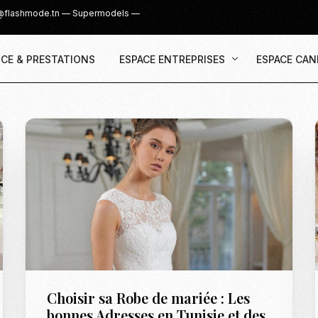
@flashmode.tn
—
Supermodels
—
CE & PRESTATIONS
ESPACE ENTREPRISES
ESPACE CAN
Demande Devis
Inscription
Agence & Prestations
UGC Creat
Recruter des Créateurs UGC
Casting Su
Cover Girl 
Casting IG 
Recrutemen
Casting Mis
Choisir sa Robe de mariée : Les
Casting S
bonnes Adresses en Tunisie et des