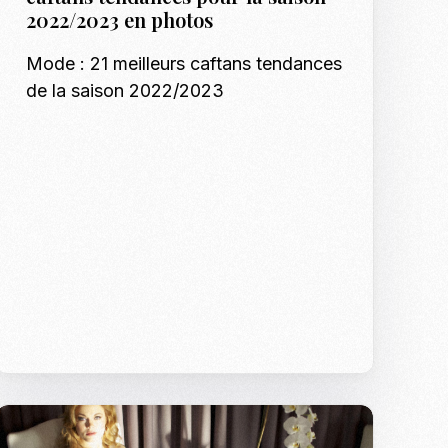
Shotify
2022/2023 en photos
p Model Search
Les tendances mode
Podcasts
Mode : 21 meilleurs caftans tendances
nnequins, Modeles & Talents
de la saison 2022/2023
es
Formation Mann
o, shooting et régie photo en Tunisie
Formation Modè
Shooting Bébé e
Inscription : Hô
Shooting EVJF