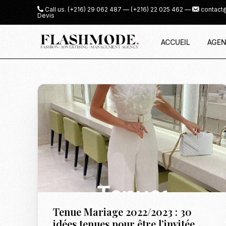
Call us.
(+216) 29 062 487
—
(+216) 22 025 462
—
contact
Devis
ACCUEIL
AGEN
Tenue Mariage 2022/2023 : 30
idées tenues pour être l’invitée