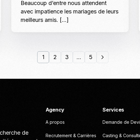
Beaucoup d’entre nous attendent
avec impatience les mariages de leurs
meilleurs amis. […]
1
2
3
…
5
Agency
Services
A propos
Demande de Devi
echerche de
Recrutement & Carrières
Casting & Consult